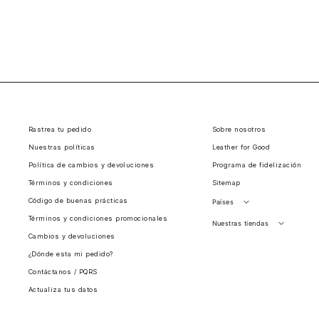
Rastrea tu pedido
Sobre nosotros
Nuestras políticas
Leather for Good
Política de cambios y devoluciones
Programa de fidelización
Términos y condiciones
Sitemap
Código de buenas prácticas
Países
Términos y condiciones promocionales
Perú
Nuestras tiendas
Cambios y devoluciones
Colombia
Santiago, Chile
¿Dónde esta mi pedido?
Panamá
Contáctanos / PQRS
Guatemala
Actualiza tus datos
Estados unidos
Costa Rica