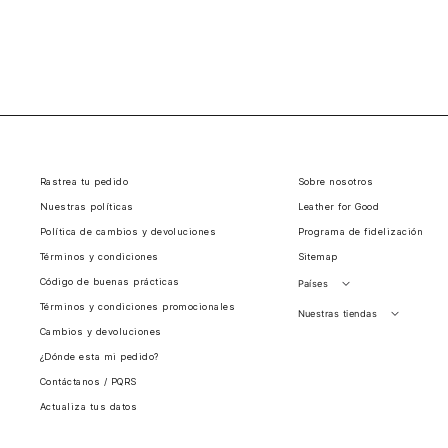
Rastrea tu pedido
Sobre nosotros
Nuestras políticas
Leather for Good
Política de cambios y devoluciones
Programa de fidelización
Términos y condiciones
Sitemap
Código de buenas prácticas
Países
Términos y condiciones promocionales
Perú
Nuestras tiendas
Cambios y devoluciones
Colombia
Santiago, Chile
¿Dónde esta mi pedido?
Panamá
Contáctanos / PQRS
Guatemala
Actualiza tus datos
Estados unidos
Costa Rica