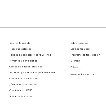
Rastrea tu pedido
Sobre nosotros
Nuestras políticas
Leather for Good
Política de cambios y devoluciones
Programa de fidelización
Términos y condiciones
Sitemap
Código de buenas prácticas
Países
Términos y condiciones promocionales
Perú
Nuestras tiendas
Cambios y devoluciones
Colombia
Santiago, Chile
¿Dónde esta mi pedido?
Panamá
Contáctanos / PQRS
Guatemala
Actualiza tus datos
Estados unidos
Costa Rica