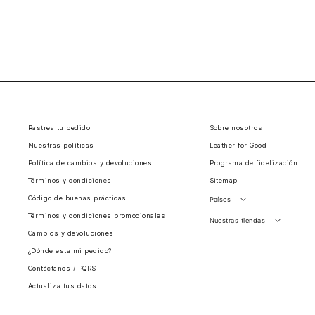
Rastrea tu pedido
Sobre nosotros
Nuestras políticas
Leather for Good
Política de cambios y devoluciones
Programa de fidelización
Términos y condiciones
Sitemap
Código de buenas prácticas
Países
Términos y condiciones promocionales
Perú
Nuestras tiendas
Cambios y devoluciones
Colombia
Santiago, Chile
¿Dónde esta mi pedido?
Panamá
Contáctanos / PQRS
Guatemala
Actualiza tus datos
Estados unidos
Costa Rica