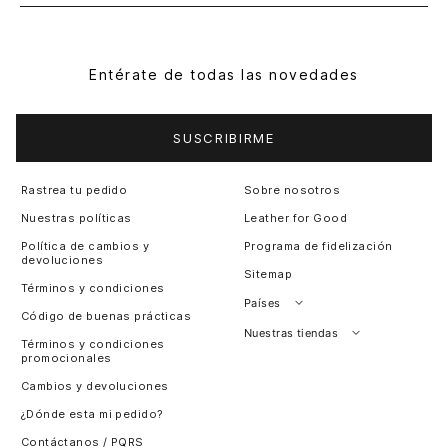
Entérate de todas las novedades
SUSCRIBIRME
Rastrea tu pedido
Sobre nosotros
Nuestras políticas
Leather for Good
Política de cambios y
Programa de fidelización
devoluciones
Sitemap
Términos y condiciones
Países
Código de buenas prácticas
Perú
Nuestras tiendas
Términos y condiciones
promocionales
Colombia
Santiago, Chile
Cambios y devoluciones
Panamá
¿Dónde esta mi pedido?
Guatemala
Contáctanos / PQRS
Estados unidos