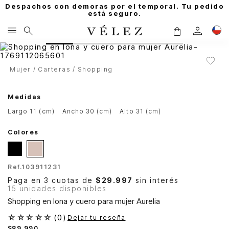
Despachos con demoras por el temporal. Tu pedido
está seguro.
Mujer
Carteras
Shopping
Medidas
largo 11 (cm)
ancho 30 (cm)
alto 31 (cm)
Colores
Ref.
103911231
Paga en 3 cuotas de
$29.997
sin interés
15 unidades disponibles
Shopping en lona y cuero para mujer Aurelia
☆
☆
☆
☆
☆
(
0
)
Dejar tu reseña
$
89
.
990