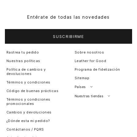
Entérate de todas las novedades
SUSCRIBIRME
Rastrea tu pedido
Sobre nosotros
Nuestras políticas
Leather for Good
Política de cambios y
Programa de fidelización
devoluciones
Sitemap
Términos y condiciones
Países
Código de buenas prácticas
Perú
Nuestras tiendas
Términos y condiciones
promocionales
Colombia
Santiago, Chile
Cambios y devoluciones
Panamá
¿Dónde esta mi pedido?
Guatemala
Contáctanos / PQRS
Estados unidos