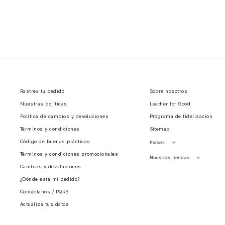
Rastrea tu pedido
Sobre nosotros
Nuestras políticas
Leather for Good
Política de cambios y devoluciones
Programa de fidelización
Términos y condiciones
Sitemap
Código de buenas prácticas
Países
Términos y condiciones promocionales
Perú
Nuestras tiendas
Cambios y devoluciones
Colombia
Santiago, Chile
¿Dónde esta mi pedido?
Panamá
Contáctanos / PQRS
Guatemala
Actualiza tus datos
Estados unidos
Costa Rica