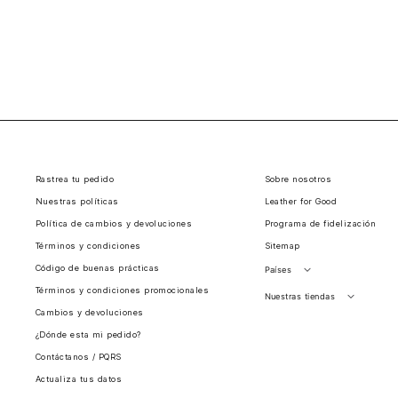
Rastrea tu pedido
Sobre nosotros
Nuestras políticas
Leather for Good
Política de cambios y devoluciones
Programa de fidelización
Términos y condiciones
Sitemap
Código de buenas prácticas
Países
Términos y condiciones promocionales
Perú
Nuestras tiendas
Cambios y devoluciones
Colombia
Santiago, Chile
¿Dónde esta mi pedido?
Panamá
Contáctanos / PQRS
Guatemala
Actualiza tus datos
Estados unidos