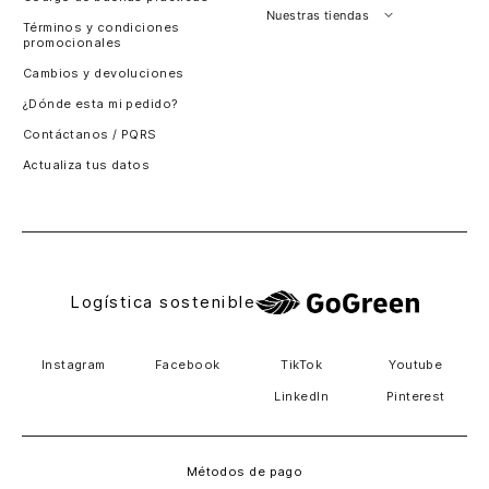
Perú
Nuestras tiendas
Términos y condiciones
promocionales
Colombia
Santiago, Chile
Cambios y devoluciones
Panamá
¿Dónde esta mi pedido?
Guatemala
Contáctanos / PQRS
Estados unidos
Actualiza tus datos
Costa Rica
El Salvador
Logística sostenible
Instagram
Facebook
TikTok
Youtube
LinkedIn
Pinterest
Métodos de pago