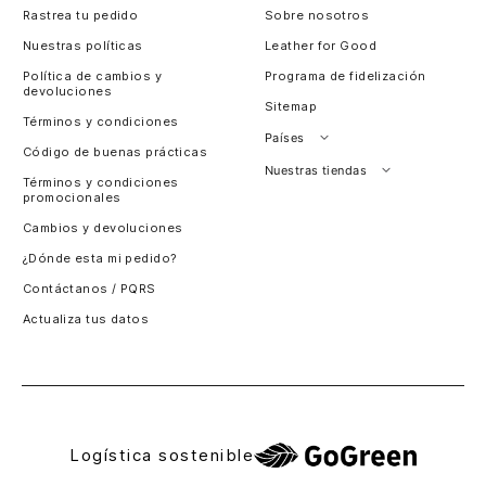
otra persona?
Rastrea tu pedido
Sobre nosotros
Absolutamente. En Vélez.cl puedes gestionar tu compra
Nuestras políticas
Leather for Good
y enviarla directamente a la dirección de esa persona
Política de cambios y
Programa de fidelización
especial en todo Chile
devoluciones
Sitemap
Términos y condiciones
Países
Código de buenas prácticas
Perú
Nuestras tiendas
Términos y condiciones
promocionales
Colombia
Santiago, Chile
Cambios y devoluciones
Panamá
¿Dónde esta mi pedido?
Guatemala
Contáctanos / PQRS
Estados unidos
Actualiza tus datos
Costa Rica
El Salvador
Logística sostenible