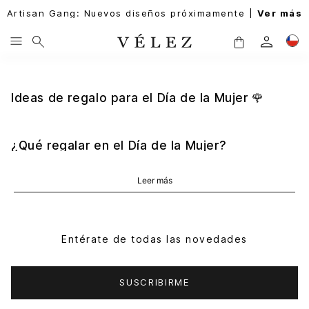
Artisan Gang: Nuevos diseños próximamente |
Ver más
Ideas de regalo para el Día de la Mujer 🌹
¿Qué regalar en el Día de la Mujer?
Las
carteras
, bolsos y
accesorios en cuero
son una
Leer más
opción elegante y duradera que combina estilo,
funcionalidad y significado.
¿Cómo elegir la cartera perfecta para regalar?
Entérate de todas las novedades
Se recomienda considerar el estilo personal, el tamaño
que usa diariamente y colores versátiles como negro,
miel o tonos tierra.
SUSCRIBIRME
¿Puedo comprar online y enviar el regalo a