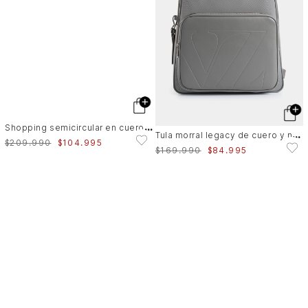
S
hopping semicircular en cuero para mujer Luna
T
ula morral legacy de cuero y nylon para mujer tag para viaje
$
209
.
990
$
104
.
995
$
169
.
990
$
84
.
995