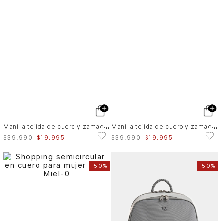
M
anilla tejida de cuero y zamac para mujer Splash
M
anilla tejida de cuero y zamac para mujer Splash
$
39
.
990
$
19
.
995
$
39
.
990
$
19
.
995
-
50%
-
50%