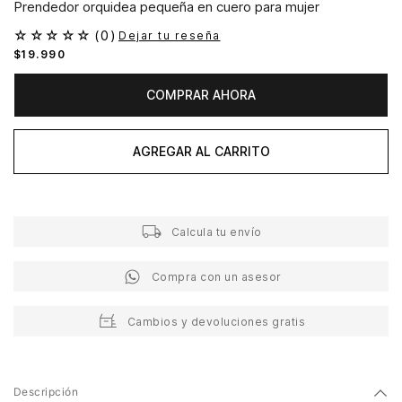
Prendedor orquidea pequeña en cuero para mujer
☆
☆
☆
☆
☆
(
0
)
Dejar tu reseña
$
19
.
990
COMPRAR AHORA
AGREGAR AL CARRITO
Calcula tu envío
Compra con un asesor
Cambios y devoluciones gratis
Descripción