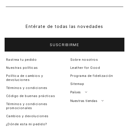
Entérate de todas las novedades
SUSCRIBIRME
Rastrea tu pedido
Sobre nosotros
Nuestras políticas
Leather for Good
Política de cambios y
Programa de fidelización
devoluciones
Sitemap
Términos y condiciones
Países
Código de buenas prácticas
Perú
Nuestras tiendas
Términos y condiciones
promocionales
Colombia
Santiago, Chile
Cambios y devoluciones
Panamá
¿Dónde esta mi pedido?
Guatemala