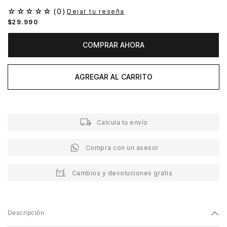
☆
☆
☆
☆
☆
(
0
)
Dejar tu reseña
$
29
.
990
COMPRAR AHORA
AGREGAR AL CARRITO
Calcula tu envío
Compra con un asesor
Cambios y devoluciones gratis
Descripción