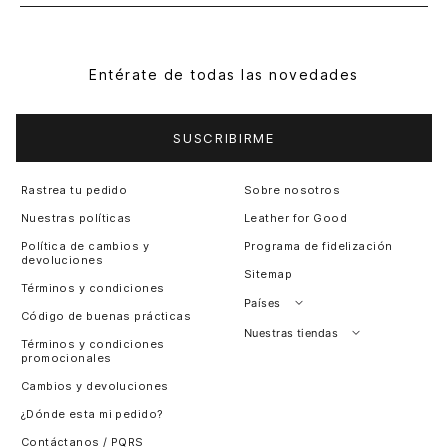
Entérate de todas las novedades
SUSCRIBIRME
Rastrea tu pedido
Sobre nosotros
Nuestras políticas
Leather for Good
Política de cambios y
Programa de fidelización
devoluciones
Sitemap
Términos y condiciones
Países
Código de buenas prácticas
Perú
Nuestras tiendas
Términos y condiciones
promocionales
Colombia
Santiago, Chile
Cambios y devoluciones
Panamá
¿Dónde esta mi pedido?
Guatemala
Contáctanos / PQRS
Estados unidos