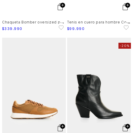
C
haqueta Bomber oversized para mujer Pearl
T
enis en cuero para hombre Cooper 4
$
339
.
990
$
99
.
990
-
20%