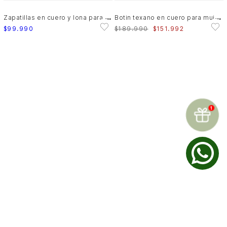
Z
apatillas en cuero y lona para mujer Ocaso 2
B
otin texano en cuero para mujer Isla
$
99
.
990
$
189
.
990
$
151
.
992