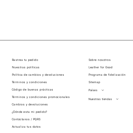
Rastrea tu pedido
Sobre nosotros
Nuestras políticas
Leather for Good
Política de cambios y devoluciones
Programa de fidelización
Términos y condiciones
Sitemap
Código de buenas prácticas
Países
Términos y condiciones promocionales
Perú
Nuestras tiendas
Cambios y devoluciones
Colombia
Santiago, Chile
¿Dónde esta mi pedido?
Panamá
Contáctanos / PQRS
Guatemala
Actualiza tus datos
Estados unidos