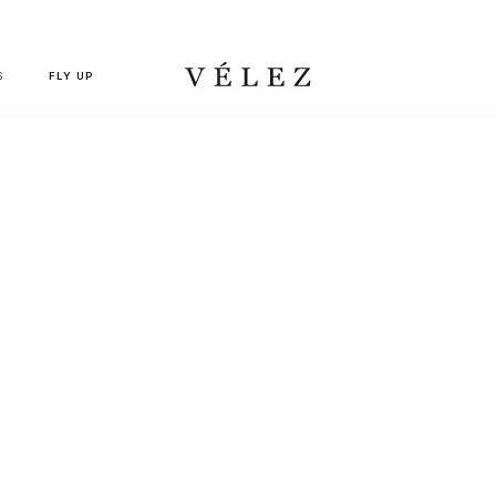
Despa
S
FLY UP