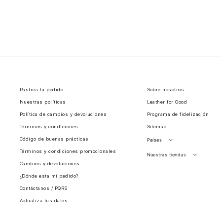
Rastrea tu pedido
Sobre nosotros
Nuestras políticas
Leather for Good
Política de cambios y devoluciones
Programa de fidelización
Términos y condiciones
Sitemap
Código de buenas prácticas
Países
Términos y condiciones promocionales
Perú
Nuestras tiendas
Cambios y devoluciones
Colombia
Santiago, Chile
¿Dónde esta mi pedido?
Panamá
Contáctanos / PQRS
Guatemala
Actualiza tus datos
Estados unidos
Costa Rica