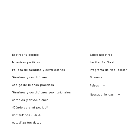
Rastrea tu pedido
Sobre nosotros
Nuestras políticas
Leather for Good
Política de cambios y devoluciones
Programa de fidelización
Términos y condiciones
Sitemap
Código de buenas prácticas
Países
Términos y condiciones promocionales
Perú
Nuestras tiendas
Cambios y devoluciones
Colombia
Santiago, Chile
¿Dónde esta mi pedido?
Panamá
Contáctanos / PQRS
Guatemala
Actualiza tus datos
Estados unidos
Costa Rica