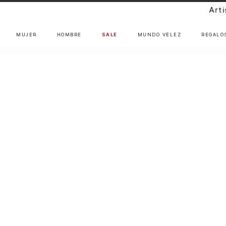
Artisan Gang: Nuevos 
MUJER
HOMBRE
SALE
MUNDO VÉLEZ
REGALO