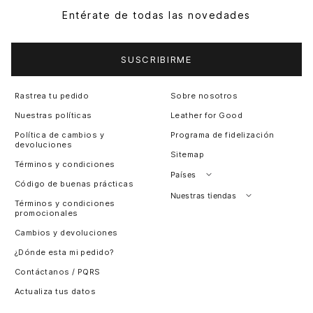
Entérate de todas las novedades
SUSCRIBIRME
Rastrea tu pedido
Sobre nosotros
Nuestras políticas
Leather for Good
Política de cambios y
Programa de fidelización
devoluciones
Sitemap
Términos y condiciones
Países
Código de buenas prácticas
Perú
Nuestras tiendas
Términos y condiciones
promocionales
Colombia
Santiago, Chile
Cambios y devoluciones
Panamá
¿Dónde esta mi pedido?
Guatemala
Contáctanos / PQRS
Estados unidos
Actualiza tus datos
Costa Rica
El Salvador