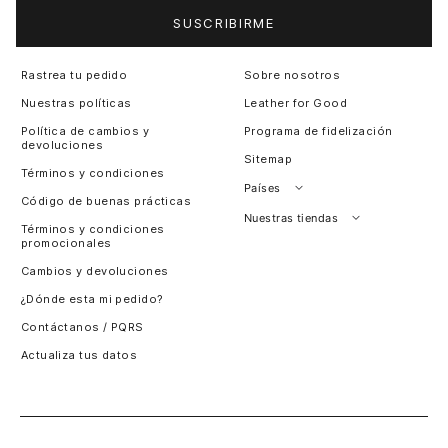
SUSCRIBIRME
Rastrea tu pedido
Sobre nosotros
Nuestras políticas
Leather for Good
Política de cambios y
Programa de fidelización
devoluciones
Sitemap
Términos y condiciones
Países
Código de buenas prácticas
Perú
Nuestras tiendas
Términos y condiciones
promocionales
Colombia
Santiago, Chile
Cambios y devoluciones
Panamá
¿Dónde esta mi pedido?
Guatemala
Contáctanos / PQRS
Estados unidos
Actualiza tus datos
Costa Rica
El Salvador