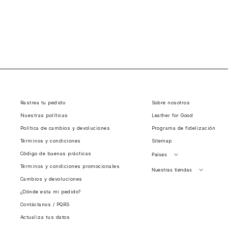
Rastrea tu pedido
Sobre nosotros
Nuestras políticas
Leather for Good
Política de cambios y devoluciones
Programa de fidelización
Términos y condiciones
Sitemap
Código de buenas prácticas
Países
Términos y condiciones promocionales
Perú
Nuestras tiendas
Cambios y devoluciones
Colombia
Santiago, Chile
¿Dónde esta mi pedido?
Panamá
Contáctanos / PQRS
Guatemala
Actualiza tus datos
Estados unidos