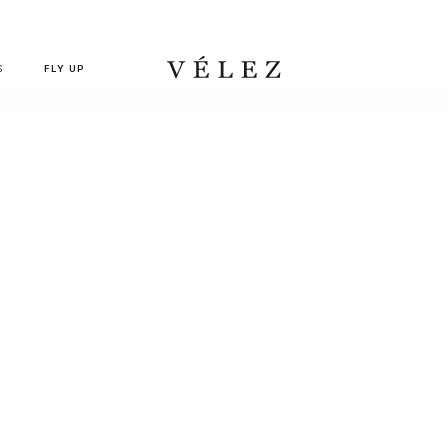
Despachos co
S
FLY UP