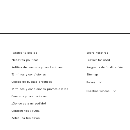
Rastrea tu pedido
Sobre nosotros
Nuestras políticas
Leather for Good
Política de cambios y devoluciones
Programa de fidelización
Términos y condiciones
Sitemap
Código de buenas prácticas
Países
Términos y condiciones promocionales
Perú
Nuestras tiendas
Cambios y devoluciones
Colombia
Santiago, Chile
¿Dónde esta mi pedido?
Panamá
Contáctanos / PQRS
Guatemala
Actualiza tus datos
Estados unidos
Costa Rica