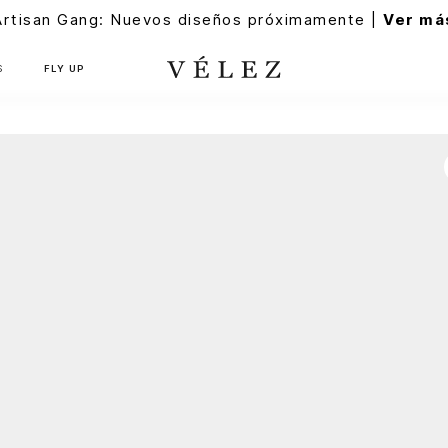
Artisan Gang: Nuevos diseños próximamente |
Ver má
S
FLY UP