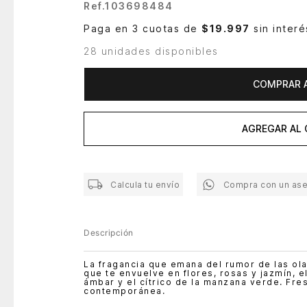
Ref.
103698484
Paga en 3 cuotas de
$19.997
sin interé
28 unidades disponibles
COMPRAR 
AGREGAR AL 
Calcula tu envío
Compra con un as
Descripción
La fragancia que emana del rumor de las ola
que te envuelve en flores, rosas y jazmín, el
ámbar y el cítrico de la manzana verde. Fres
contemporánea.