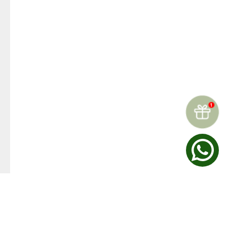
☆
☆
☆
☆
☆
Reseñas (
0
)