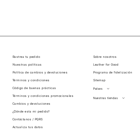
Rastrea tu pedido
Sobre nosotros
Nuestras políticas
Leather for Good
Política de cambios y devoluciones
Programa de fidelización
Términos y condiciones
Sitemap
Código de buenas prácticas
Países
Términos y condiciones promocionales
Perú
Nuestras tiendas
Cambios y devoluciones
Colombia
Santiago, Chile
¿Dónde esta mi pedido?
Panamá
Contáctanos / PQRS
Guatemala
Actualiza tus datos
Estados unidos
Costa Rica