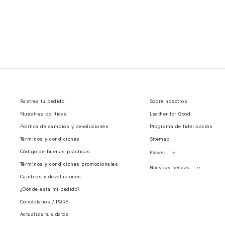
Rastrea tu pedido
Sobre nosotros
Nuestras políticas
Leather for Good
Política de cambios y devoluciones
Programa de fidelización
Términos y condiciones
Sitemap
Código de buenas prácticas
Países
Términos y condiciones promocionales
Perú
Nuestras tiendas
Cambios y devoluciones
Colombia
Santiago, Chile
¿Dónde esta mi pedido?
Panamá
Contáctanos / PQRS
Guatemala
Actualiza tus datos
Estados unidos