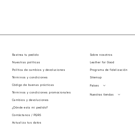
Rastrea tu pedido
Sobre nosotros
Nuestras políticas
Leather for Good
Política de cambios y devoluciones
Programa de fidelización
Términos y condiciones
Sitemap
Código de buenas prácticas
Países
Términos y condiciones promocionales
Perú
Nuestras tiendas
Cambios y devoluciones
Colombia
Santiago, Chile
¿Dónde esta mi pedido?
Panamá
Contáctanos / PQRS
Guatemala
Actualiza tus datos
Estados unidos
Costa Rica