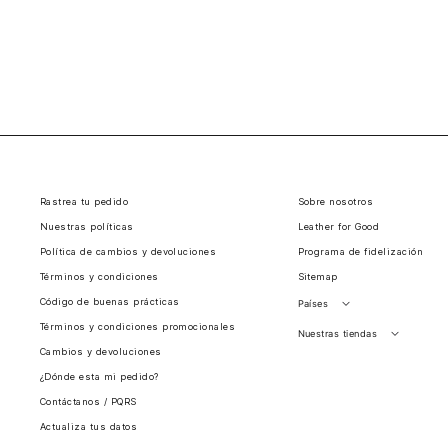
Rastrea tu pedido
Sobre nosotros
Nuestras políticas
Leather for Good
Política de cambios y devoluciones
Programa de fidelización
Términos y condiciones
Sitemap
Código de buenas prácticas
Países
Términos y condiciones promocionales
Perú
Nuestras tiendas
Cambios y devoluciones
Colombia
Santiago, Chile
¿Dónde esta mi pedido?
Panamá
Contáctanos / PQRS
Guatemala
Actualiza tus datos
Estados unidos