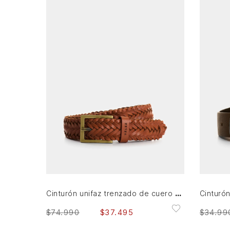
36
38
AGREGAR AL CARRITO
Cinturón unifaz trenzado de cuero para hombre Atlas
$
74
.
990
$
37
.
495
$
34
.
99