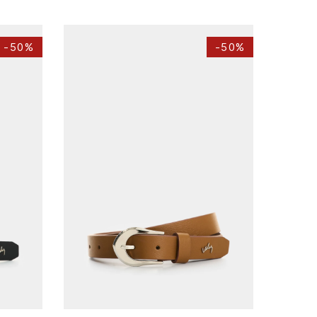
-
50%
-
50%
S
XL
AGREGAR AL CARRITO