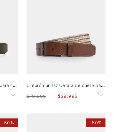
38
40
42
AGREGAR AL CARRITO
Cinturón doble faz de cuero para hombre Nila
Cinturón unifaz Cetara de cuero para hombre trenzado
$
79
.
990
$
39
.
995
-
50%
-
50%