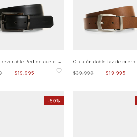
36
38
32
36
38
AGREGAR AL CARRITO
AGREGAR AL CARRITO
Cinturón reversible Pert de cuero para hombre abombado
0
$
19
.
995
$
39
.
990
$
19
.
995
-
50%