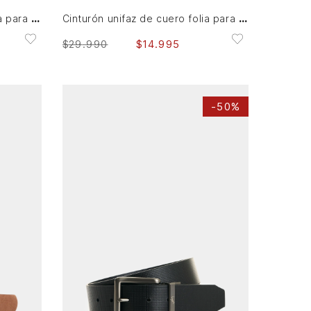
Cinturón unifaz de cuero folia para mujer Dunas
Cinturón unifaz de cuero folia para mujer Dunas
$
29
.
990
$
14
.
995
-
50%