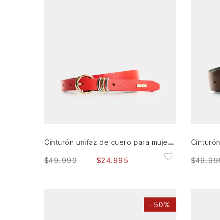
L
XL
AGREGAR AL CARRITO
Cinturón unifaz de cuero para mujer puntera hexagonal
$
49
.
990
$
24
.
995
$
49
.
99
-
50%