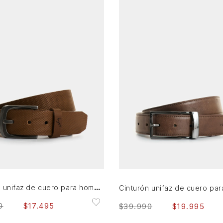
42
42
AGREGAR AL CARRITO
AGREGAR AL CARRITO
Cinturón unifaz de cuero para hombre Kay
0
$
17
.
495
$
39
.
990
$
19
.
995