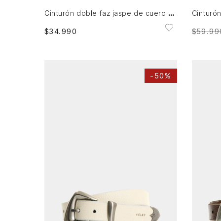
Cinturón doble faz jaspe de cuero para mujer básico atemporal
$
59
.
99
$
34
.
990
-
50%