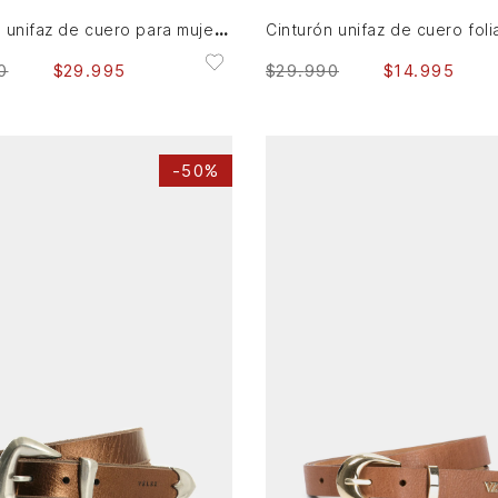
Cinturón unifaz de cuero para mujer Ruka
0
$
29
.
995
$
29
.
990
$
14
.
995
-
50%