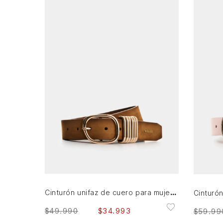
M
L
XL
AGREGAR AL CARRITO
Cinturón unifaz de cuero para mujer Rio Ruka
$
49
.
990
$
34
.
993
$
59
.
99