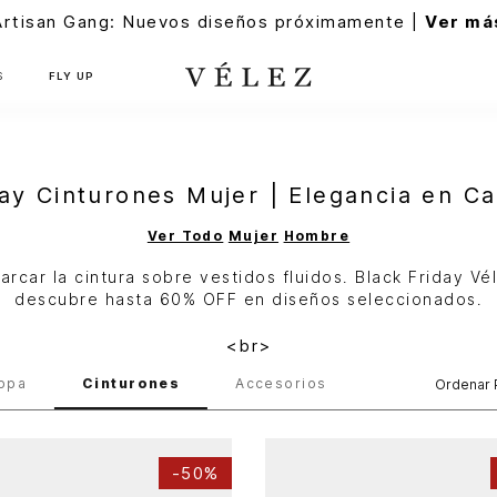
Artisan Gang: Nuevos diseños próximamente |
Ver má
S
FLY UP
day Cinturones Mujer | Elegancia en Ca
Ver Todo
Mujer
Hombre
car la cintura sobre vestidos fluidos. Black Friday Vél
descubre hasta 60% OFF en diseños seleccionados.
<br>
opa
Cinturones
Accesorios
Ordenar 
-
50%