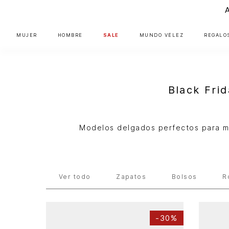
MUJER
HOMBRE
SALE
MUNDO VÉLEZ
REGALO
Black Fri
Modelos delgados perfectos para mar
OUTLET
Cinturones
Ver todo
Zapatos
Bolsos
R
-
30%