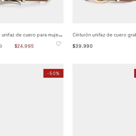
XL
M
L
XL
AGREGAR AL CARRITO
AGREGAR AL CARRITO
Cinturón unifaz de cuero para mujer Gael
Cinturón unifaz de cuero gr
0
$
24
.
995
$
39
.
990
-
50%