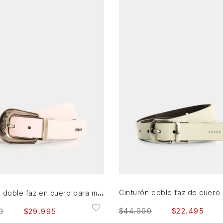
L
XL
S
M
L
XL
AGREGAR AL CARRITO
AGREGAR AL CARRITO
Cinturón doble faz en cuero para mujer Azariche
$
44
.
990
$
22
.
495
0
$
29
.
995