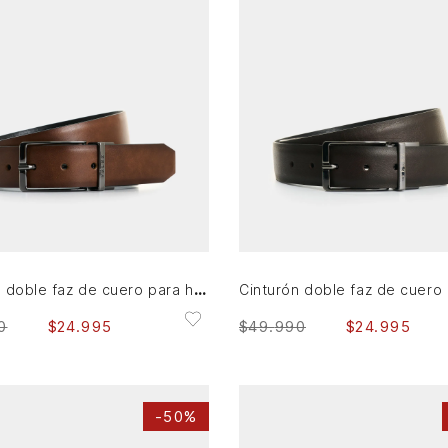
42
32
AGREGAR AL CARRITO
AGREGAR AL CARRITO
Cinturón doble faz de cuero para hombre Nila
0
$
24
.
995
$
49
.
990
$
24
.
995
-
50%