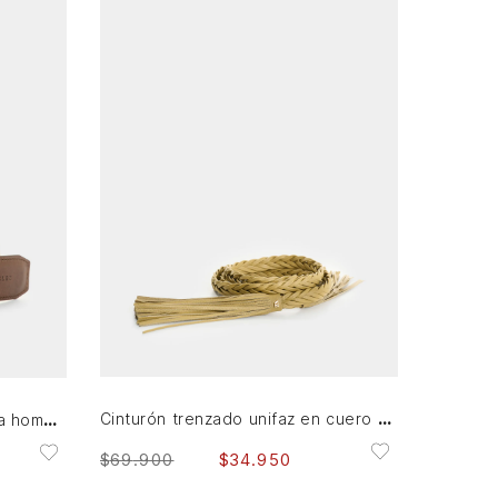
M
AGREGAR AL CARRITO
Cinturón trenzado unifaz en cuero para mujer Kiwa
Cinturón unifaz de cuero para hombre Sand
$
69
.
900
$
34
.
950