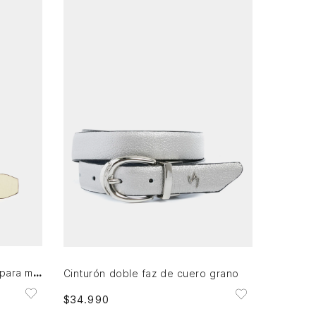
S
M
L
XL
AGREGAR AL CARRITO
Cinturón doble faz de cuero para mujer Tessa
Cinturón doble faz de cuero grano
$
34
.
990