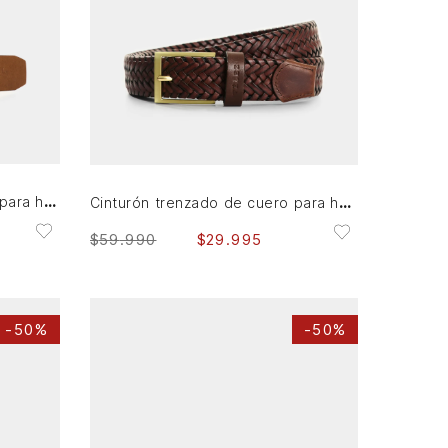
40
AGREGAR AL CARRITO
Cinturón doble faz de cuero para hombre Serpia
Cinturón trenzado de cuero para hombre Faro
$
59
.
990
$
29
.
995
-
50%
-
50%