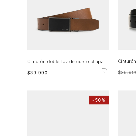
32
36
42
AGREGAR AL CARRITO
Cinturón doble faz de cuero chapa
$
39
.
99
$
39
.
990
-
50%