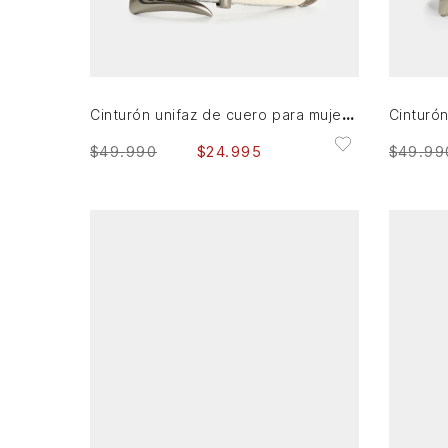
L
XL
AGREGAR AL CARRITO
Cinturón unifaz de cuero para mujer Gael
$
49
.
990
$
24
.
995
$
49
.
99