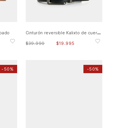
34
38
42
44
AGREGAR AL CARRITO
Cinturón reversible Kalixto de cuero para hombre atemporal
abado
$
39
.
990
$
19
.
995
-
50%
-
50%