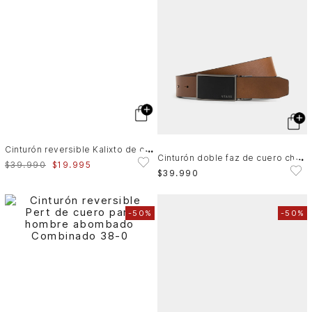
C
inturón reversible Kalixto de cuero para hombre atemporal
C
inturón doble faz de cuero chapa
$
39
.
990
$
19
.
995
$
39
.
990
-
50%
-
50%