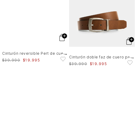
C
inturón reversible Pert de cuero para hombre abombado
C
inturón doble faz de cuero para hombre Serpia
$
39
.
990
$
19
.
995
$
39
.
990
$
19
.
995