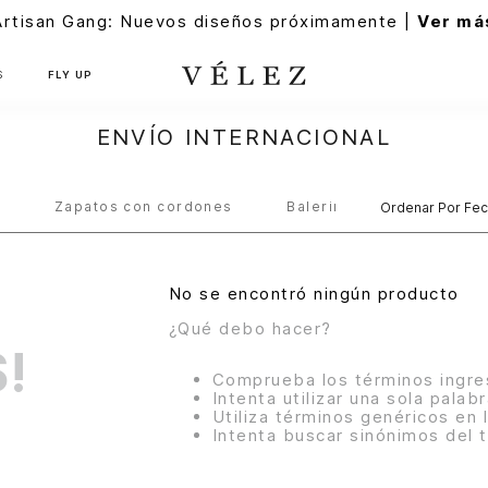
Artisan Gang: Nuevos diseños próximamente |
Ver má
S
FLY UP
ENVÍO INTERNACIONAL
s
Zapatos con cordones
Balerinas
Ordenar Por
Fec
No se encontró ningún producto
¿Qué debo hacer?
!
Comprueba los términos ingr
Intenta utilizar una sola palab
Utiliza términos genéricos en
Intenta buscar sinónimos del