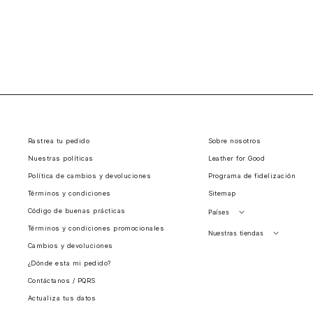
Rastrea tu pedido
Sobre nosotros
Nuestras políticas
Leather for Good
Política de cambios y devoluciones
Programa de fidelización
Términos y condiciones
Sitemap
Código de buenas prácticas
Países
Términos y condiciones promocionales
Perú
Nuestras tiendas
Cambios y devoluciones
Colombia
Santiago, Chile
¿Dónde esta mi pedido?
Panamá
Contáctanos / PQRS
Guatemala
Actualiza tus datos
Estados unidos