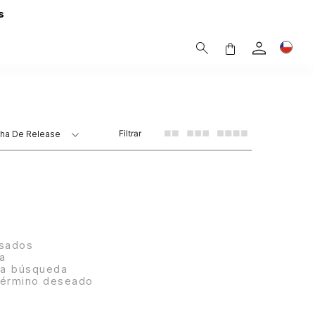
s
Filtrar
ha De Release
esados
ra
 la búsqueda
 término deseado