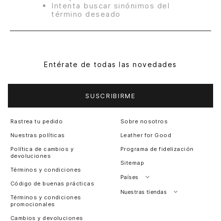
Intenta buscar sinónimos del
término deseado
Entérate de todas las novedades
SUSCRIBIRME
Rastrea tu pedido
Sobre nosotros
Nuestras políticas
Leather for Good
Política de cambios y
Programa de fidelización
devoluciones
Sitemap
Términos y condiciones
Países
Código de buenas prácticas
Perú
Nuestras tiendas
Términos y condiciones
promocionales
Colombia
Santiago, Chile
Cambios y devoluciones
Panamá