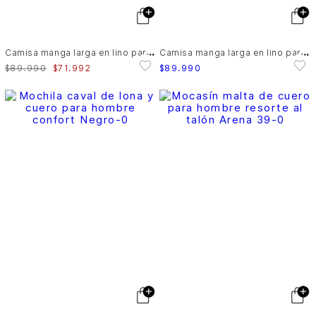
C
amisa manga larga en lino para hombre silueta semi ajustada
C
amisa manga larga en lino para hombre silueta semi ajustada
$
89
.
990
$
71
.
992
$
89
.
990