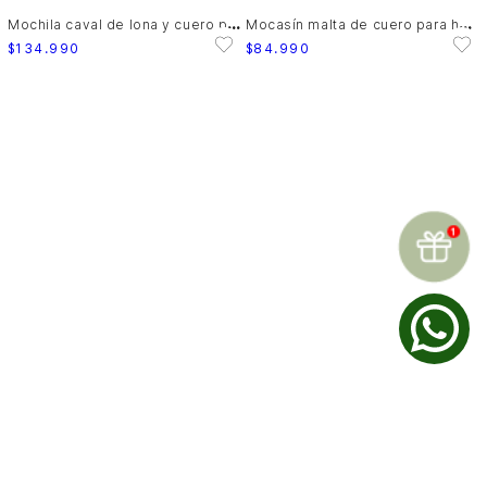
M
ochila caval de lona y cuero para hombre confort
M
ocasín malta de cuero para hombre resorte al talón
$
134
.
990
$
84
.
990