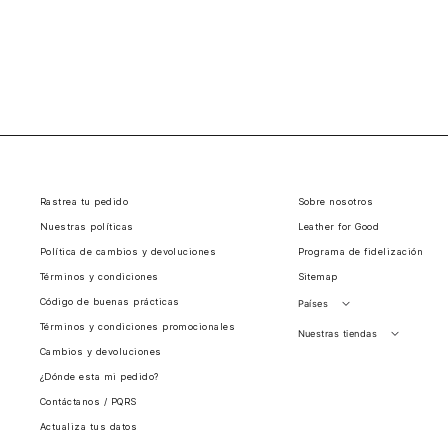
Rastrea tu pedido
Sobre nosotros
Nuestras políticas
Leather for Good
Política de cambios y devoluciones
Programa de fidelización
Términos y condiciones
Sitemap
Código de buenas prácticas
Países
Términos y condiciones promocionales
Perú
Nuestras tiendas
Cambios y devoluciones
Colombia
Santiago, Chile
¿Dónde esta mi pedido?
Panamá
Contáctanos / PQRS
Guatemala
Actualiza tus datos
Estados unidos