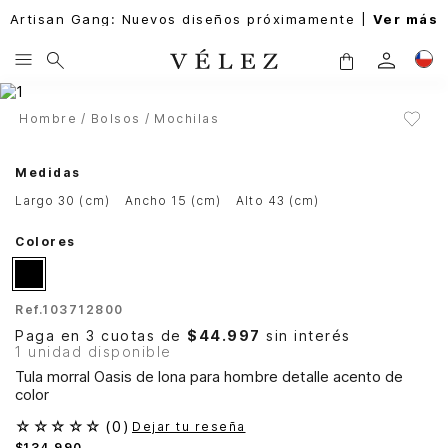
Artisan Gang: Nuevos diseños próximamente |
Ver más
Hombre
Bolsos
Mochilas
Medidas
largo 30 (cm)
ancho 15 (cm)
alto 43 (cm)
Colores
Ref.
103712800
Paga en 3 cuotas de
$44.997
sin interés
1 unidad disponible
Tula morral Oasis de lona para hombre detalle acento de
color
☆
☆
☆
☆
☆
(
0
)
Dejar tu reseña
$
134
.
990