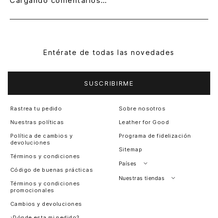
Cargando comentarios…
Entérate de todas las novedades
SUSCRIBIRME
Rastrea tu pedido
Sobre nosotros
Nuestras políticas
Leather for Good
Política de cambios y
Programa de fidelización
devoluciones
Sitemap
Términos y condiciones
Países
Código de buenas prácticas
Perú
Nuestras tiendas
Términos y condiciones
promocionales
Colombia
Santiago, Chile
Cambios y devoluciones
Panamá
¿Dónde esta mi pedido?