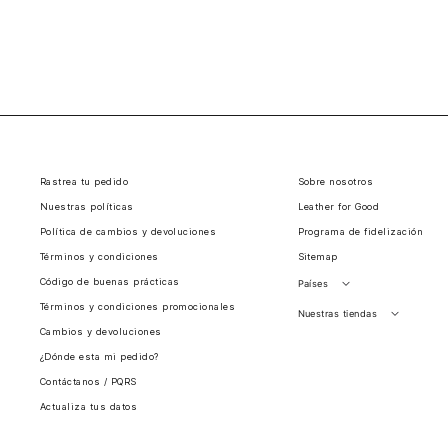
Rastrea tu pedido
Sobre nosotros
Nuestras políticas
Leather for Good
Política de cambios y devoluciones
Programa de fidelización
Términos y condiciones
Sitemap
Código de buenas prácticas
Países
Términos y condiciones promocionales
Perú
Nuestras tiendas
Cambios y devoluciones
Colombia
Santiago, Chile
¿Dónde esta mi pedido?
Panamá
Contáctanos / PQRS
Guatemala
Actualiza tus datos
Estados unidos
Costa Rica