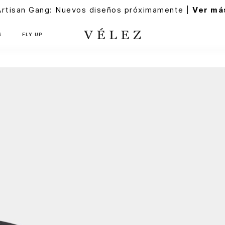
Artisan Gang: Nuevos diseños próximamente |
Ver má
S
FLY UP