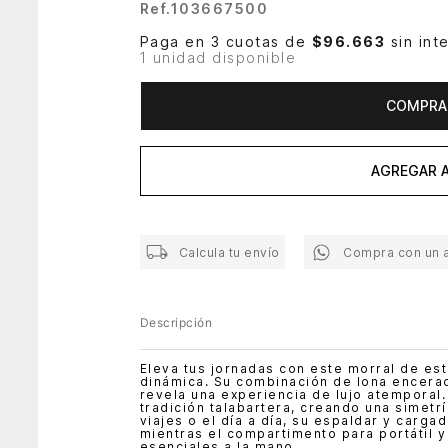
Ref.
103667500
Paga en 3 cuotas de
$96.663
sin int
1 unidad disponible
COMPRA
AGREGAR A
Calcula tu envío
Compra con un 
Descripción
Eleva tus jornadas con este morral de est
dinámica. Su combinación de lona encera
revela una experiencia de lujo atemporal.
tradición talabartera, creando una simetrí
viajes o el día a día, su espaldar y carg
mientras el compartimento para portátil y
esenciales a la mano.