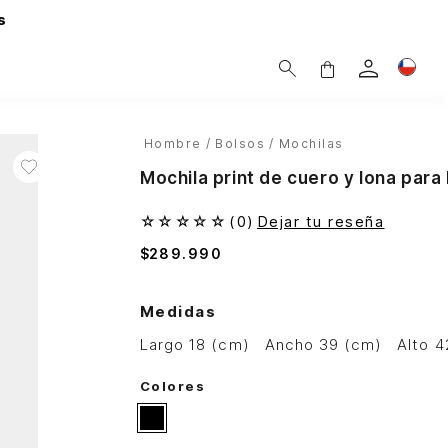
s
Hombre
Bolsos
Mochilas
Mochila print de cuero y lona pa
☆
☆
☆
☆
☆
(
0
)
Dejar tu reseña
$
289
.
990
Medidas
largo 18 (cm)
ancho 39 (cm)
alto 
Colores