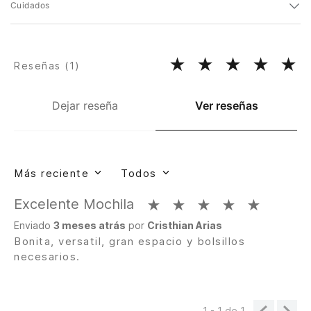
Cuidados
★
★
★
★
★
Reseñas (
1
)
Dejar reseña
Ver reseñas
Más reciente
Todos
Excelente Mochila
★
★
★
★
★
Enviado
3 meses atrás
por
Cristhian Arias
Bonita, versatil, gran espacio y bolsillos
necesarios.
1 - 1
de
1