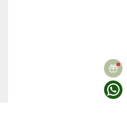
☆
☆
☆
☆
☆
Reseñas (
0
)