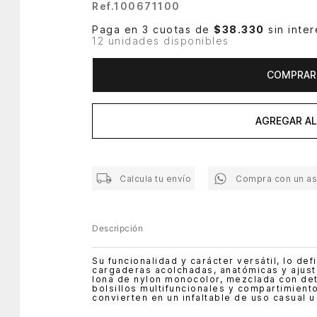
Ref.
100671100
Paga en 3 cuotas de
$38.330
sin inter
12 unidades disponibles
COMPRAR
AGREGAR AL
Calcula tu envío
Compra con un a
Descripción
Su funcionalidad y carácter versátil, lo de
cargaderas acolchadas, anatómicas y ajusta
lona de nylon monocolor, mezclada con det
bolsillos multifuncionales y compartimient
convierten en un infaltable de uso casual u 