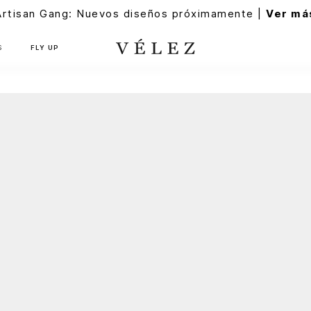
Artisan Gang: Nuevos diseños próximamente |
Ver má
S
FLY UP