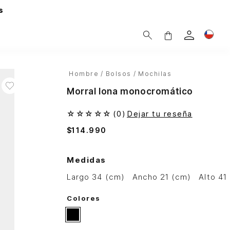
s
Hombre
Bolsos
Mochilas
Morral lona monocromático
☆
☆
☆
☆
☆
(
0
)
Dejar tu reseña
$
114
.
990
Medidas
largo 34 (cm)
ancho 21 (cm)
alto 4
Colores