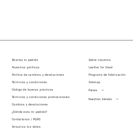
Rastrea tu pedido
Sobre nosotros
Nuestras políticas
Leather for Good
Política de cambios y devoluciones
Programa de fidelización
Términos y condiciones
Sitemap
Código de buenas prácticas
Países
Términos y condiciones promocionales
Perú
Nuestras tiendas
Cambios y devoluciones
Colombia
Santiago, Chile
¿Dónde esta mi pedido?
Panamá
Contáctanos / PQRS
Guatemala
Actualiza tus datos
Estados unidos