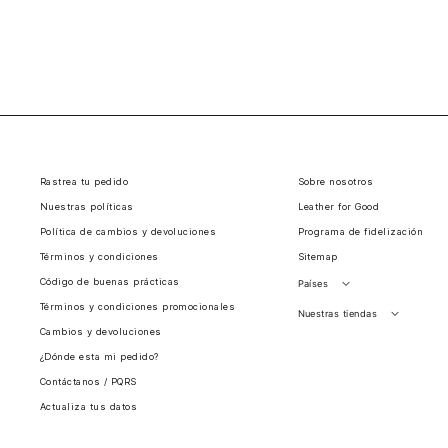
Rastrea tu pedido
Sobre nosotros
Nuestras políticas
Leather for Good
Política de cambios y devoluciones
Programa de fidelización
Términos y condiciones
Sitemap
Código de buenas prácticas
Países
Términos y condiciones promocionales
Perú
Nuestras tiendas
Cambios y devoluciones
Colombia
Santiago, Chile
¿Dónde esta mi pedido?
Panamá
Contáctanos / PQRS
Guatemala
Actualiza tus datos
Estados unidos
Costa Rica