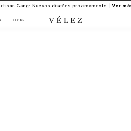
Artisan Gang: Nuevos diseños próximamente |
Ver má
S
FLY UP