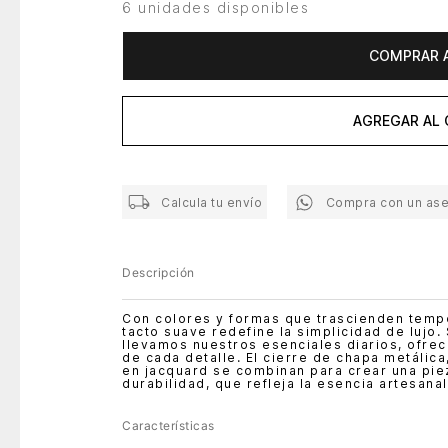
6 unidades disponibles
COMPRAR 
AGREGAR AL 
Calcula tu envío
Compra con un as
Descripción
Con colores y formas que trascienden temp
tacto suave redefine la simplicidad de lujo
llevamos nuestros esenciales diarios, ofrec
de cada detalle. El cierre de chapa metálica,
en jacquard se combinan para crear una pie
durabilidad, que refleja la esencia artesana
Características