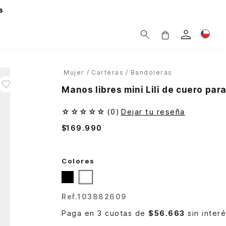
s
Mujer
Carteras
Bandoleras
Manos libres mini Lili de cuero pa
☆
☆
☆
☆
☆
(
0
)
Dejar tu reseña
$
169
.
990
Colores
Ref.
103882609
Paga en 3 cuotas de
$56.663
sin inter