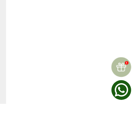
☆
☆
☆
☆
☆
Reseñas (
0
)