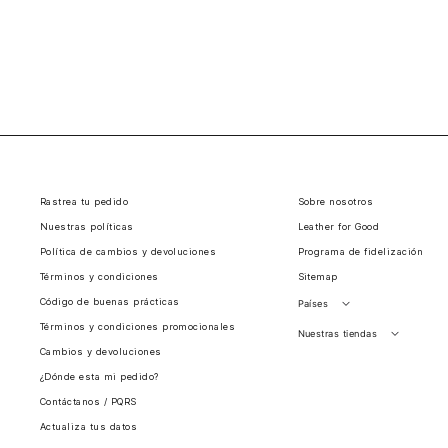
Rastrea tu pedido
Sobre nosotros
Nuestras políticas
Leather for Good
Política de cambios y devoluciones
Programa de fidelización
Términos y condiciones
Sitemap
Código de buenas prácticas
Países
Términos y condiciones promocionales
Perú
Nuestras tiendas
Cambios y devoluciones
Colombia
Santiago, Chile
¿Dónde esta mi pedido?
Panamá
Contáctanos / PQRS
Guatemala
Actualiza tus datos
Estados unidos