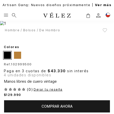
Artisan Gang: Nuevos diseños próximamente |
Ver más
Hombre
Bolsos
De Hombro
Colores
Ref.
102999500
Paga en 3 cuotas de
$43.330
sin interés
4 unidades disponibles
Manos libres de cuero vintage
☆
☆
☆
☆
☆
(
0
)
Dejar tu reseña
$
129
.
990
COMPRAR AHORA