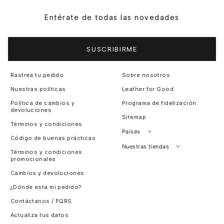
Entérate de todas las novedades
SUSCRIBIRME
Rastrea tu pedido
Sobre nosotros
Nuestras políticas
Leather for Good
Política de cambios y
Programa de fidelización
devoluciones
Sitemap
Términos y condiciones
Países
Código de buenas prácticas
Perú
Nuestras tiendas
Términos y condiciones
promocionales
Colombia
Santiago, Chile
Cambios y devoluciones
Panamá
¿Dónde esta mi pedido?
Guatemala
Contáctanos / PQRS
Estados unidos
Actualiza tus datos
Costa Rica