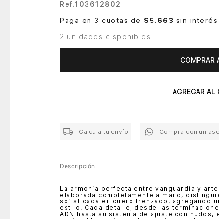
Ref.
103612802
Paga en 3 cuotas de
$5.663
sin interés
2 unidades disponibles
COMPRAR 
AGREGAR AL 
Calcula tu envío
Compra con un as
Descripción
La armonía perfecta entre vanguardia y artes
elaborada completamente a mano, distinguié
sofisticada en cuero trenzado, agregando un
estilo. Cada detalle, desde las terminacion
ADN hasta su sistema de ajuste con nudos, e