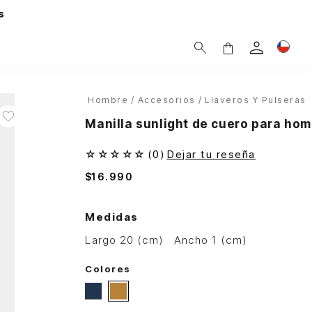
s
Hombre
Accesorios
Llaveros Y Pulseras
Manilla sunlight de cuero para ho
☆
☆
☆
☆
☆
(
0
)
Dejar tu reseña
$
16
.
990
Medidas
largo 20 (cm)
ancho 1 (cm)
Colores