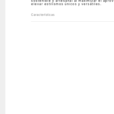
sostenible y artesanal al maximizar el apro
elevar estilismos únicos y versátiles.
Características