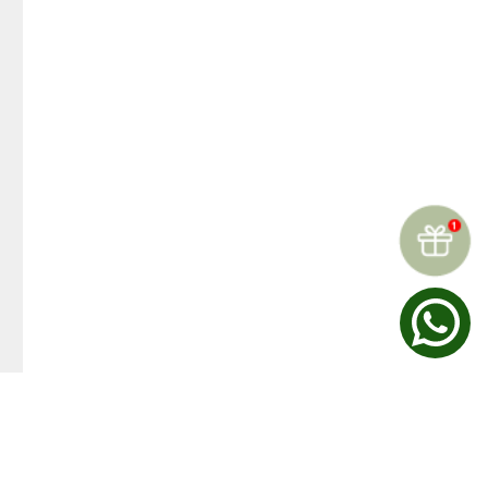
☆
☆
☆
☆
☆
Reseñas (
0
)