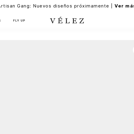
Artisan Gang: Nuevos diseños próximamente |
Ver má
S
FLY UP