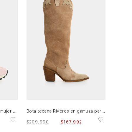
35
36
AGREGAR AL CARRITO
Tenis de cuero carnaza para mujer Sahara
Bota texana Riveros en gamuza para mujer caña alta
$
209
.
990
$
167
.
992