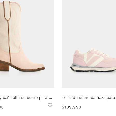
36
37
35
36
38
39
AGREGAR AL CARRITO
AGREGAR AL CARRITO
Botas Ivy caña alta de cuero para mujer contraste
90
$
109
.
990