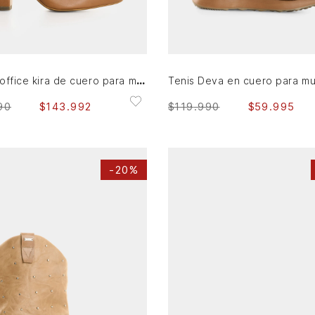
36
37
38
39
40
35
36
39
40
AGREGAR AL CARRITO
AGREGAR AL CARRITO
Botines office kira de cuero para mujer mini taches
Tenis Deva en cuero para mu
90
$
143
.
992
$
119
.
990
$
59
.
995
-
20%