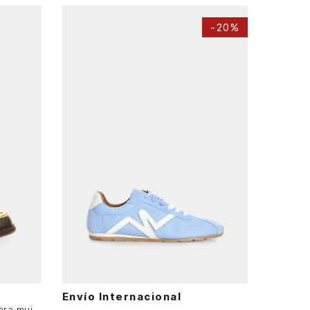
-
20%
37
AGREGAR AL CARRITO
Envío Internacional
Mocasines en cuero croco para mujer