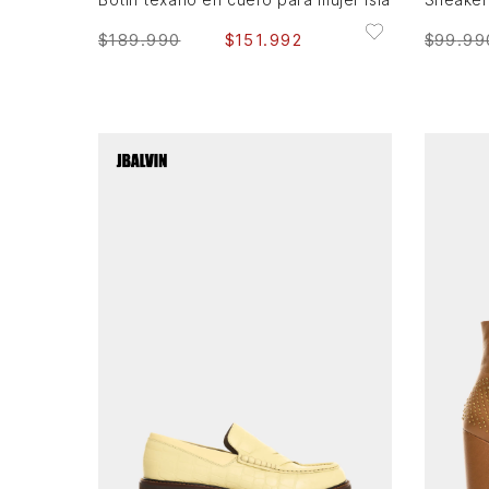
$
189
.
990
$
151
.
992
$
99
.
99