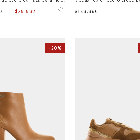
0
$
79
.
992
$
149
.
990
-
20%