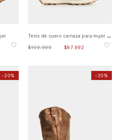
35
36
37
38
39
40
AGREGAR AL CARRITO
Tenis de cuero carnaza para mujer Sahara
jer
$
109
.
990
$
87
.
992
-
20%
-
20%