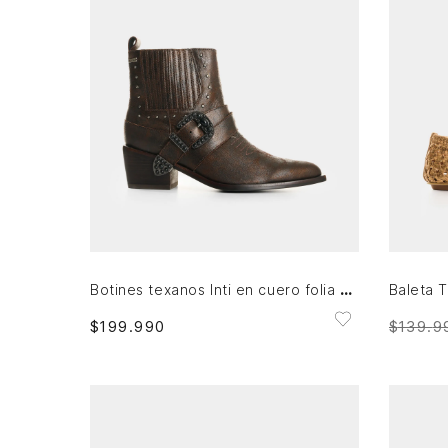
39
AGREGAR AL CARRITO
Botines texanos Inti en cuero folia para mujer
$
199
.
990
$
139
.
9