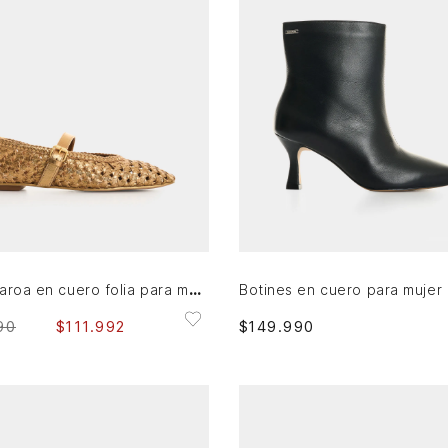
36
39
AGREGAR AL CARRITO
AGREGAR AL CARRITO
Baleta Taroa en cuero folia para mujer
Botines en cuero para mujer
90
$
111
.
992
$
149
.
990