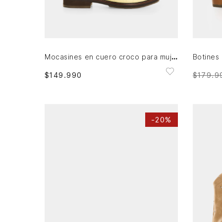
39
AGREGAR AL CARRITO
Mocasines en cuero croco para mujer
$
149
.
990
$
179
.
9
-
20%