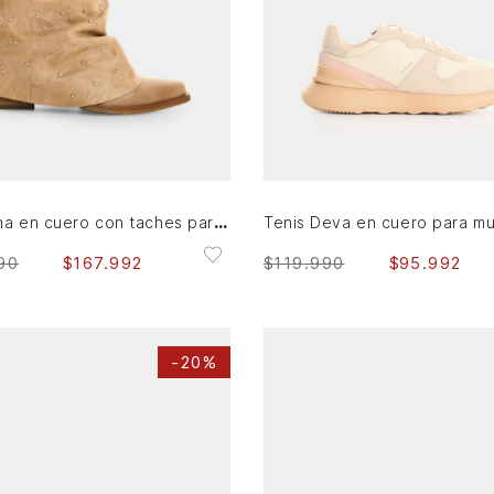
36
37
39
AGREGAR AL CARRITO
AGREGAR AL CARRITO
Bota Yana en cuero con taches para mujer
Tenis Deva en cuero para mu
90
$
167
.
992
$
119
.
990
$
95
.
992
-
20%