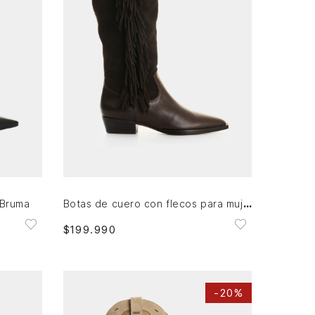
36
AGREGAR AL CARRITO
Botas de cuero con flecos para mujer Thani
 Bruma
$
199
.
990
-
20%