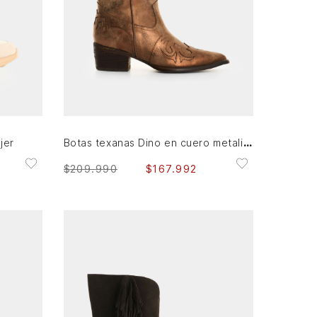
36
AGREGAR AL CARRITO
Botas texanas Dino en cuero metalizado para mujer
jer
$
209
.
990
$
167
.
992