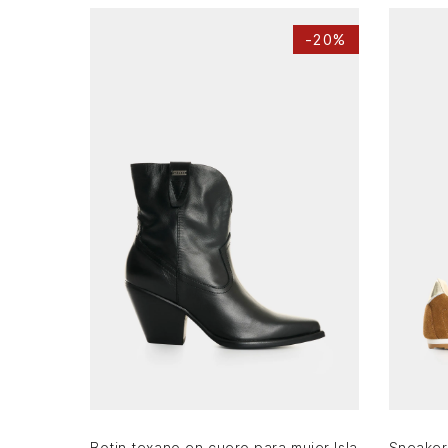
-
20%
36
38
39
AGREGAR AL CARRITO
Botin texano en cuero para mujer Isla