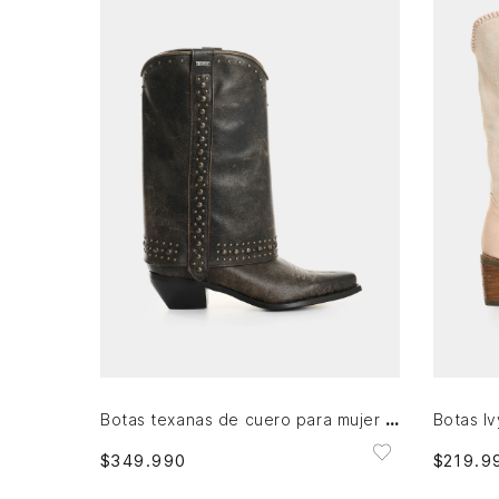
39
AGREGAR AL CARRITO
Botas texanas de cuero para mujer Wayra
$
349
.
990
$
219
.
9