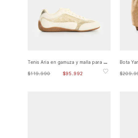
39
AGREGAR AL CARRITO
Tenis Aria en gamuza y malla para mujer
$
119
.
990
$
95
.
992
$
209
.
9