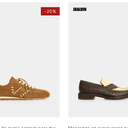
-
20%
37
38
39
38
AGREGAR AL CARRITO
AGREGAR AL CARRITO
Sneaker de cuero carnaza para mujer Savanna stitch