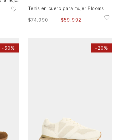
Tenis en cuero para mujer Blooms
$
74
.
990
$
59
.
992
-
50%
-
20%