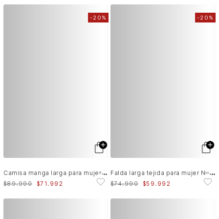
-
20%
-
20%
C
amisa manga larga para mujer Pearl
F
alda larga tejida para mujer Nuna
$
89
.
990
$
71
.
992
$
74
.
990
$
59
.
992