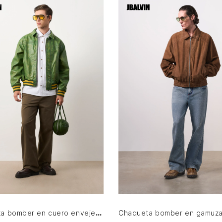
S
M
L
XL
M
L
XL
AGREGAR AL CARRITO
AGREGAR AL CARRITO
Chaqueta bomber en cuero envejecido para hombre