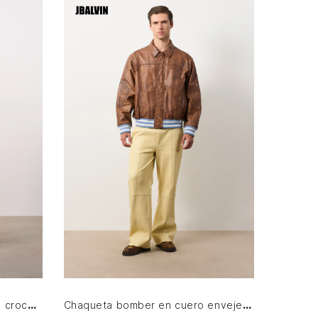
S
M
L
XL
AGREGAR AL CARRITO
Chaqueta bomber en gamuza croco para hombre
Chaqueta bomber en cuero envejecido para hombre