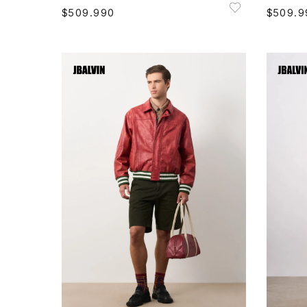
$
509
.
990
$
509
.
9
M
L
XL