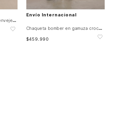
AGREGAR AL CARRITO
Envío Internacional
Chaqueta bomber en cuero envejecido para hombre
Chaqueta bomber en gamuza croco para hombre
$
459
.
990