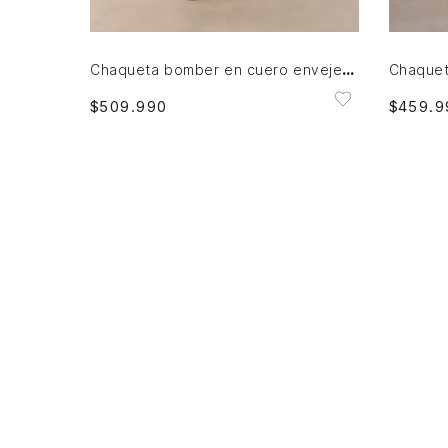
AGREGAR AL CARRITO
Chaqueta bomber en cuero envejecido para hombre
$
509
.
990
$
459
.
9