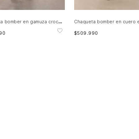
AGREGAR AL CARRITO
AGREGAR AL CARRITO
Chaqueta bomber en gamuza croco para hombre
90
$
509
.
990