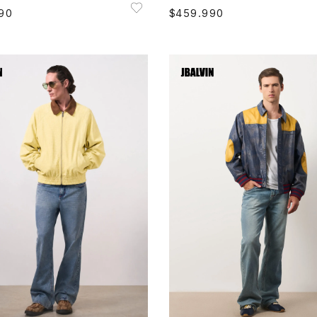
90
$
459
.
990
M
L
M
L
XL