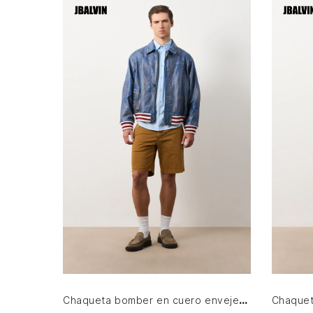
S
M
L
XL
AGREGAR AL CARRITO
Chaqueta bomber en cuero envejecido para hombre