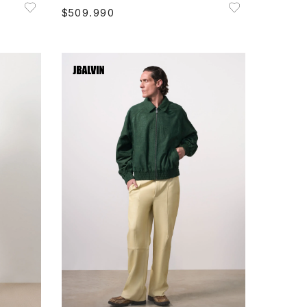
$
509
.
990
S
L
XL