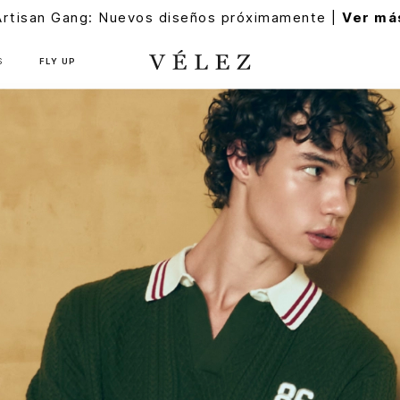
Artisan Gang: Nuevos diseños próximamente |
Ver má
S
FLY UP