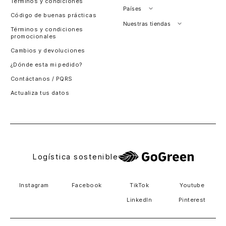
Términos y condiciones
Países
Código de buenas prácticas
Perú
Nuestras tiendas
Términos y condiciones
promocionales
Colombia
Santiago, Chile
Cambios y devoluciones
Panamá
¿Dónde esta mi pedido?
Guatemala
Contáctanos / PQRS
Estados unidos
Actualiza tus datos
Costa Rica
El Salvador
Logística sostenible
Instagram
Facebook
TikTok
Youtube
LinkedIn
Pinterest