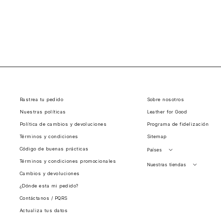
Rastrea tu pedido
Sobre nosotros
Nuestras políticas
Leather for Good
Política de cambios y devoluciones
Programa de fidelización
Términos y condiciones
Sitemap
Código de buenas prácticas
Países
Términos y condiciones promocionales
Perú
Nuestras tiendas
Cambios y devoluciones
Colombia
Santiago, Chile
¿Dónde esta mi pedido?
Panamá
Contáctanos / PQRS
Guatemala
Actualiza tus datos
Estados unidos