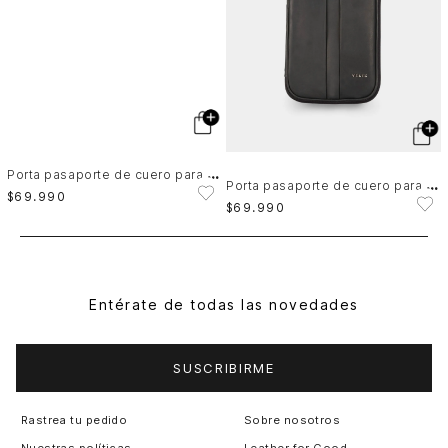
P
orta pasaporte de cuero para hombre ibis
P
orta pasaporte de cuero para hombre ibis
$
69
.
990
$
69
.
990
Entérate de todas las novedades
SUSCRIBIRME
Rastrea tu pedido
Sobre nosotros