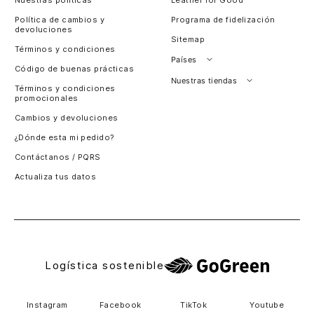
Nuestras políticas
Leather for Good
Política de cambios y
Programa de fidelización
devoluciones
Sitemap
Términos y condiciones
Países
Código de buenas prácticas
Perú
Nuestras tiendas
Términos y condiciones
promocionales
Colombia
Santiago, Chile
Cambios y devoluciones
Panamá
¿Dónde esta mi pedido?
Guatemala
Contáctanos / PQRS
Estados unidos
Actualiza tus datos
Costa Rica
El Salvador
Logística sostenible
Instagram
Facebook
TikTok
Youtube