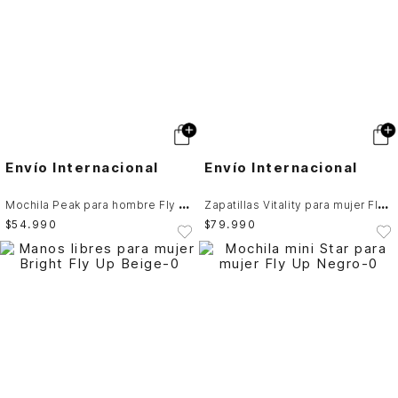
Envío Internacional
Envío Internacional
M
ochila Peak para hombre Fly Up
Z
apatillas Vitality para mujer Fly Up
$
54
.
990
$
79
.
990