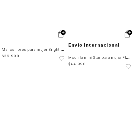
Envío Internacional
M
anos libres para mujer Bright Fly Up
$
39
.
990
M
ochila mini Star para mujer Fly Up
$
44
.
990